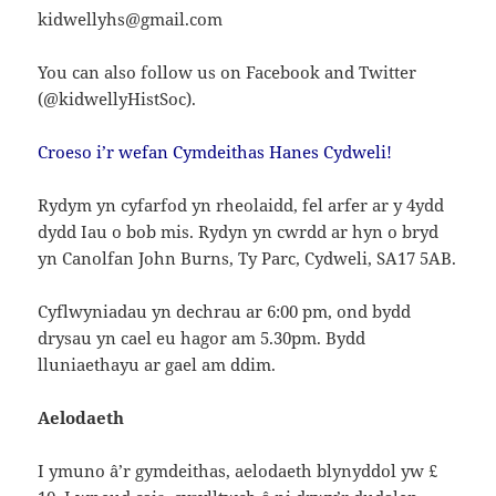
kidwellyhs@gmail.com
You can also follow us on Facebook and Twitter
(@kidwellyHistSoc).
Croeso i’r wefan Cymdeithas Hanes Cydweli!
Rydym yn cyfarfod yn rheolaidd, fel arfer ar y 4ydd
dydd Iau o bob mis. Rydyn yn cwrdd ar hyn o bryd
yn Canolfan John Burns, Ty Parc, Cydweli, SA17 5AB.
Cyflwyniadau yn dechrau ar 6:00 pm, ond bydd
drysau yn cael eu hagor am 5.30pm. Bydd
lluniaethayu ar gael am ddim.
Aelodaeth
I ymuno â’r gymdeithas, aelodaeth blynyddol yw £